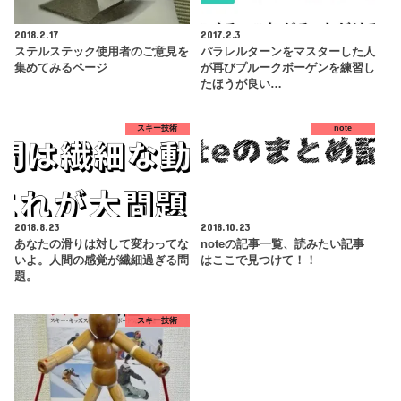
2018.2.17
2017.2.3
ステルステック使用者のご意見を
パラレルターンをマスターした人
集めてみるページ
が再びプルークボーゲンを練習し
たほうが良い…
スキー技術
note
2018.8.23
2018.10.23
あなたの滑りは対して変わってな
noteの記事一覧、読みたい記事
いよ。人間の感覚が繊細過ぎる問
はここで見つけて！！
題。
スキー技術