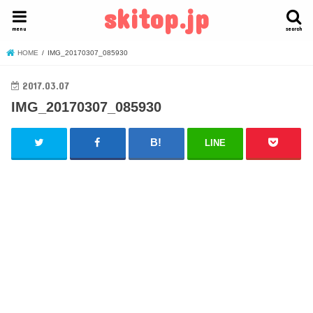
skitop.jp
menu
search
HOME
IMG_20170307_085930
2017.03.07
IMG_20170307_085930
LINE