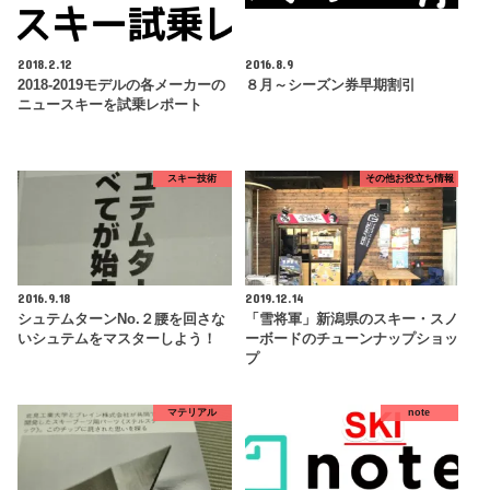
2018.2.12
2016.8.9
2018-2019モデルの各メーカーの
８月～シーズン券早期割引
ニュースキーを試乗レポート
スキー技術
その他お役立ち情報
2016.9.18
2019.12.14
シュテムターンNo.２腰を回さな
「雪将軍」新潟県のスキー・スノ
いシュテムをマスターしよう！
ーボードのチューンナップショッ
プ
マテリアル
note