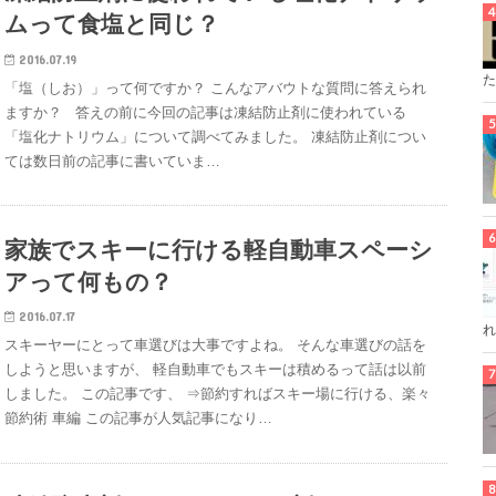
ムって食塩と同じ？
2016.07.19
た
「塩（しお）」って何ですか？ こんなアバウトな質問に答えられ
ますか？ 答えの前に今回の記事は凍結防止剤に使われている
「塩化ナトリウム」について調べてみました。 凍結防止剤につい
ては数日前の記事に書いていま…
家族でスキーに行ける軽自動車スペーシ
アって何もの？
2016.07.17
れ
スキーヤーにとって車選びは大事ですよね。 そんな車選びの話を
しようと思いますが、 軽自動車でもスキーは積めるって話は以前
しました。 この記事です、 ⇒節約すればスキー場に行ける、楽々
節約術 車編 この記事が人気記事になり…