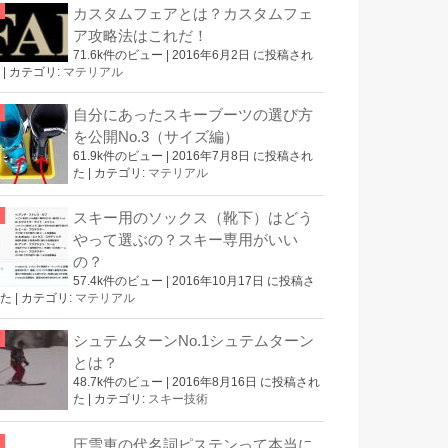
カスタムフェアとは？カスタムフェ
ア攻略法はこれだ！
71.6k件のビュー
|
2016年6月2日 に投稿され
|
カテゴリ:
マテリアル
自分にあったスキーブーツの選び方
を公開No.3（サイズ編）
61.9k件のビュー
|
2016年7月8日 に投稿され
た
|
カテゴリ:
マテリアル
スキー用のソックス（靴下）はどう
やって選ぶの？スキー専用がいい
の？
57.4k件のビュー
|
2016年10月17日 に投稿さ
た
|
カテゴリ:
マテリアル
シュテムターンNo.1シュテムターン
とは？
48.7k件のビュー
|
2016年8月16日 に投稿され
た
|
カテゴリ:
スキー技術
圧雪車の代名詞ピステンって本当に