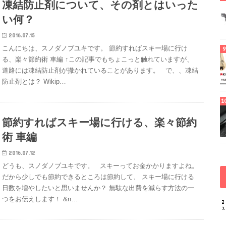
凍結防止剤について、その剤とはいった
い何？
2016.07.15
こんにちは、スノダノブユキです。 節約すればスキー場に行け
る、楽々節約術 車編 ↑この記事でもちょこっと触れていますが、
道路には凍結防止剤が撒かれていることがあります。 で、、凍結
防止剤とは？ Wikip…
節約すればスキー場に行ける、楽々節約
術 車編
2016.07.12
どうも、スノダノブユキです。 スキーってお金かかりますよね。
だから少しでも節約できるところは節約して、 スキー場に行ける
日数を増やしたいと思いませんか？ 無駄な出費を減らす方法の一
つをお伝えします！ &n…