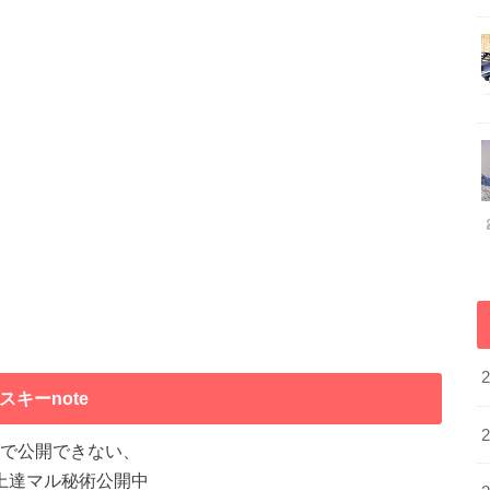
スキーnote
で公開できない、
上達マル秘術公開中