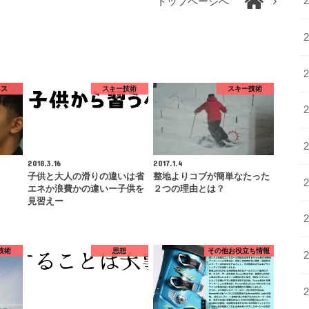
トップページへ
ネス
スキー技術
スキー技術
2018.3.16
2017.1.4
子供と大人の滑りの違いは省
整地よりコブが簡単なたった
エネか浪費かの違いー子供を
２つの理由とは？
見習えー
技術
思想
その他お役立ち情報