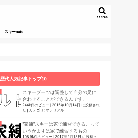
search
スキーnote
本
歴代人気記事トップ10
スキーブーツは調整して自分の足に
合わせることができるんです。
244k件のビュー
|
2016年10月14日 に投稿され
た
|
カテゴリ:
マテリアル
”家練”スキーは家で練習できる、って
いうかまずは家で練習するもの
108.9k件のビュー
|
2017年2月18日 に投稿さ