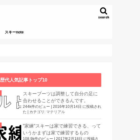
search
スキーnote
本
歴代人気記事トップ10
スキーブーツは調整して自分の足に
合わせることができるんです。
244k件のビュー
|
2016年10月14日 に投稿され
た
|
カテゴリ:
マテリアル
”家練”スキーは家で練習できる、って
いうかまずは家で練習するもの
108.9k件のビュー
|
2017年2月18日 に投稿さ