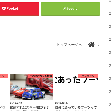
Pocket
feedly
トップページへ
アル
その他お役立ち情報
マテリアル
2016.7.12
2016.12.10
ディウ
節約すればスキー場に行け
自分に合っているブーツって