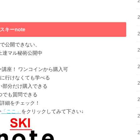
スキーnote
で公開できない、
上達マル秘術公開中
ー講座！ ワンコインから購入可
に行けなくても学べる
い部分だけ購入できる
つでも質問できる
詳細をチェック！
か
「ここ」
をクリックしてみて下さい↓