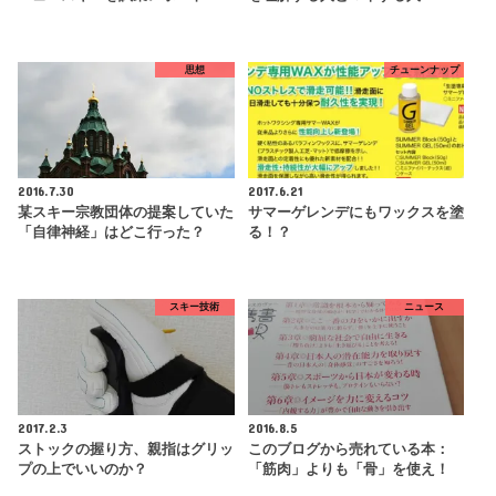
思想
チューンナップ
2016.7.30
2017.6.21
某スキー宗教団体の提案していた
サマーゲレンデにもワックスを塗
「自律神経」はどこ行った？
る！？
スキー技術
ニュース
2017.2.3
2016.8.5
ストックの握り方、親指はグリッ
このブログから売れている本：
プの上でいいのか？
「筋肉」よりも「骨」を使え！