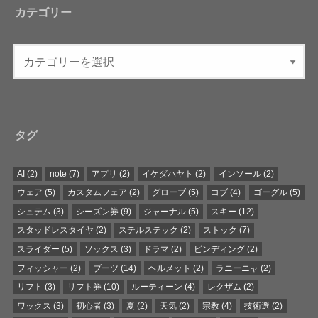
カテゴリー
タグ
AI
(2)
note
(7)
アプリ
(2)
イケダハヤト
(2)
インソール
(2)
ウェア
(5)
カスタムフェア
(2)
グローブ
(5)
コブ
(4)
ゴーグル
(5)
シュテム
(3)
シーズン券
(9)
ジャーナル
(5)
スキー
(12)
スタッドレスタイヤ
(2)
ステルステック
(2)
ストック
(7)
スライダー
(5)
ソックス
(3)
ドラマ
(2)
ビンディング
(2)
フィッシャー
(2)
ブーツ
(14)
ヘルメット
(2)
ラニーニャ
(2)
リフト
(3)
リフト券
(10)
ルーティーン
(4)
レクザム
(2)
ワックス
(3)
初心者
(3)
夏
(2)
天気
(2)
宗教
(4)
技術選
(2)