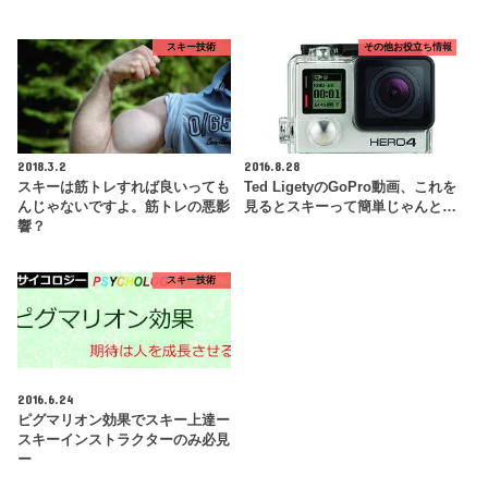
スキー技術
その他お役立ち情報
2018.3.2
2016.8.28
スキーは筋トレすれば良いっても
Ted LigetyのGoPro動画、これを
んじゃないですよ。筋トレの悪影
見るとスキーって簡単じゃんと…
響？
スキー技術
2016.6.24
ピグマリオン効果でスキー上達ー
スキーインストラクターのみ必見
ー