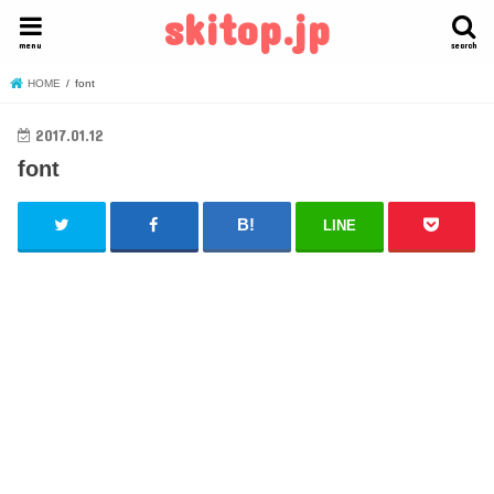
skitop.jp
menu
search
HOME
font
2017.01.12
font
LINE