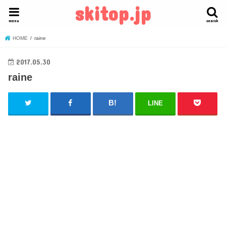
skitop.jp
menu
search
HOME
raine
2017.05.30
raine
LINE