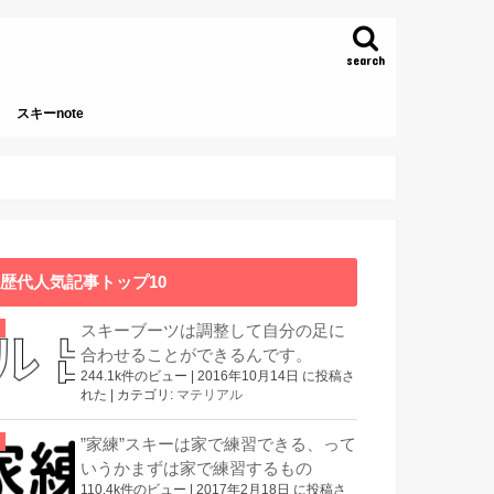
search
スキーnote
本
歴代人気記事トップ10
スキーブーツは調整して自分の足に
合わせることができるんです。
244.1k件のビュー
|
2016年10月14日 に投稿さ
れた
|
カテゴリ:
マテリアル
”家練”スキーは家で練習できる、って
いうかまずは家で練習するもの
110.4k件のビュー
|
2017年2月18日 に投稿さ