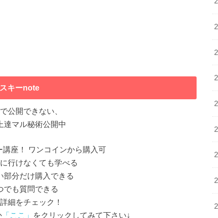
スキーnote
で公開できない、
上達マル秘術公開中
ー講座！ ワンコインから購入可
に行けなくても学べる
い部分だけ購入できる
つでも質問できる
詳細をチェック！
か
「ここ」
をクリックしてみて下さい↓