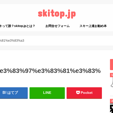
skitop.jp
て誰？skitop.jpとは？
お問合せフォーム
スキー上達お勧め本
スキーに関係ないお勧め
%81%e3%83%a3
e3%83%97%e3%83%81%e3%83%
はてブ
LINE
Pocket