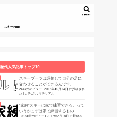
search
スキーnote
本
歴代人気記事トップ10
スキーブーツは調整して自分の足に
合わせることができるんです。
244k件のビュー
|
2016年10月14日 に投稿され
た
|
カテゴリ:
マテリアル
”家練”スキーは家で練習できる、って
いうかまずは家で練習するもの
108.9k件のビュー
|
2017年2月18日 に投稿さ