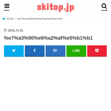
skitop.jp
menu
search
HOME
%e7%a3%90%e6%a2%af%e5%b1%b1
2016.11.24
%e7%a3%90%e6%a2%af%e5%b1%b1
LINE