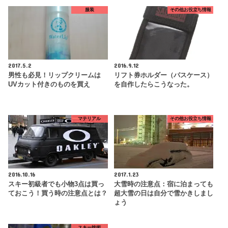
服装
その他お役立ち情報
2017.5.2
2016.9.12
男性も必見！リップクリームは
リフト券ホルダー（パスケース）
UVカット付きのものを買え
を自作したらこうなった。
マテリアル
その他お役立ち情報
2016.10.16
2017.1.23
スキー初級者でも小物3点は買っ
大雪時の注意点：宿に泊まっても
ておこう！買う時の注意点とは？
超大雪の日は自分で雪かきしまし
ょう
スキー技術