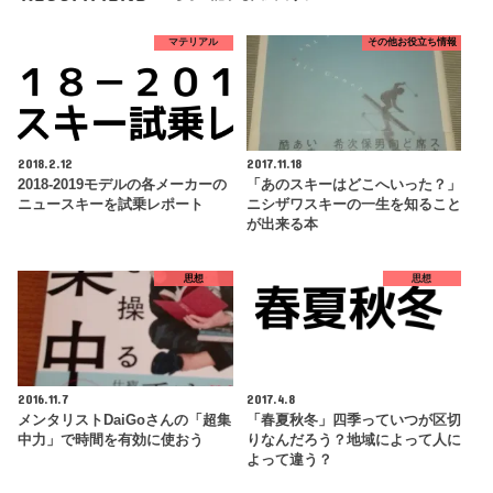
マテリアル
その他お役立ち情報
2018.2.12
2017.11.18
2018-2019モデルの各メーカーの
「あのスキーはどこへいった？」
ニュースキーを試乗レポート
ニシザワスキーの一生を知ること
が出来る本
思想
思想
2016.11.7
2017.4.8
メンタリストDaiGoさんの「超集
「春夏秋冬」四季っていつが区切
中力」で時間を有効に使おう
りなんだろう？地域によって人に
よって違う？