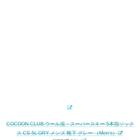
COCOON CLUB ウール混・スーパースキー 5本指ソック
ス CS-5L GRY メンズ 靴下 グレー （Men’s）
posted with
カエレバ