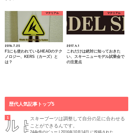
マテリアル
マテリアル
2016.7.25
2017.4.1
F1にも使われているHEADのテク
これだけは絶対に知っておきた
ノロジー、KERS（カーズ）と
い、スキーニューモデル試乗会で
は？
の注意点
歴代人気記事トップ5
スキーブーツは調整して自分の足に合わせる
ことができるんです。
244k件のビュー
|
2016年10月14日 に投稿された