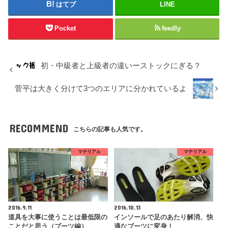
はてブ
LINE
Pocket
feedly
初・中級者と上級者の違いーストックにぎる？
菅平は大きく分けて3つのエリアに分かれているよ
RECOMMEND
こちらの記事も人気です。
マテリアル
マテリアル
2016.9.11
2016.10.13
道具を大事に使うことは最低限の
インソールで足のあたり解消、快
ことだと思う（ブーツ編）
適なブーツに変身！